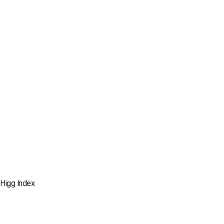
2022
100% 제거
모든 생산 법인 내
석탄 사용 중단
2023
100% 대체
전기 보일러 및 바이오매스
보일러 사용
2030
Higg Index
100% 설치
모든 소각 보일러를
전기 보일러로 대체