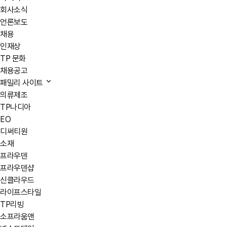
회사소식
언론보도
채용
인재상
TP 문화
채용공고
패밀리 사이트
의류제조
TP나디아
EO
디써티원
소재
프라우덴
프라우덴샵
신클라우드
라이프스타일
TP리빙
소프라움앤