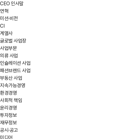
CEO 인사말
연혁
바로가기
미션·비전
CI
계열사
글로벌 사업장
사업부문
의류 사업
인슐레이션 사업
패션브랜드 사업
부동산 사업
지속가능경영
환경경영
사회적 책임
윤리경영
투자정보
재무정보
공시·공고
미디어