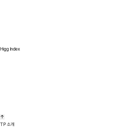
석탄 사용 중단
2023
100% 대체
전기 보일러 및 바이오매스
보일러 사용
2030
Higg Index
100% 설치
모든 소각 보일러를
전기 보일러로 대체
TP 소개