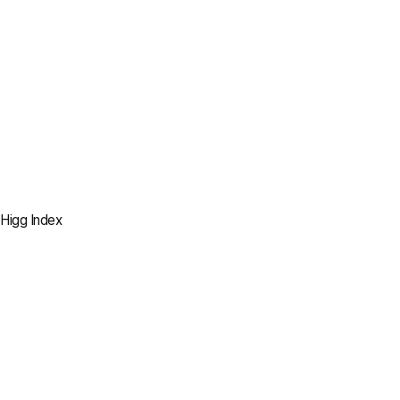
100% 제거
모든 생산 법인 내
석탄 사용 중단
2023
100% 대체
전기 보일러 및 바이오매스
보일러 사용
2030
Higg Index
100% 설치
모든 소각 보일러를
전기 보일러로 대체