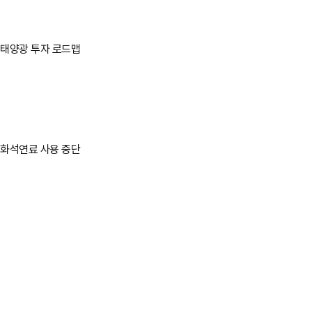
태양광 투자 로드맵
바로가기
바로가기
화석연료 사용 중단
2022