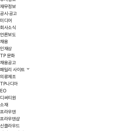
재무정보
공시·공고
미디어
회사소식
언론보도
채용
인재상
TP 문화
채용공고
패밀리 사이트
의류제조
TP나디아
EO
디써티원
소재
프라우덴
프라우덴샵
신클라우드