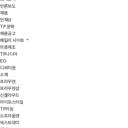
언론보도
채용
인재상
TP 문화
채용공고
패밀리 사이트
의류제조
TP나디아
EO
디써티원
소재
프라우덴
프라우덴샵
신클라우드
라이프스타일
TP리빙
소프라움앤
넥스트데이