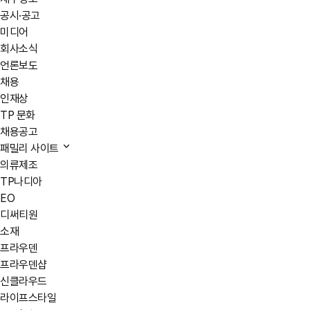
공시·공고
미디어
회사소식
언론보도
채용
인재상
TP 문화
채용공고
패밀리 사이트
의류제조
TP나디아
EO
디써티원
소재
프라우덴
프라우덴샵
신클라우드
라이프스타일