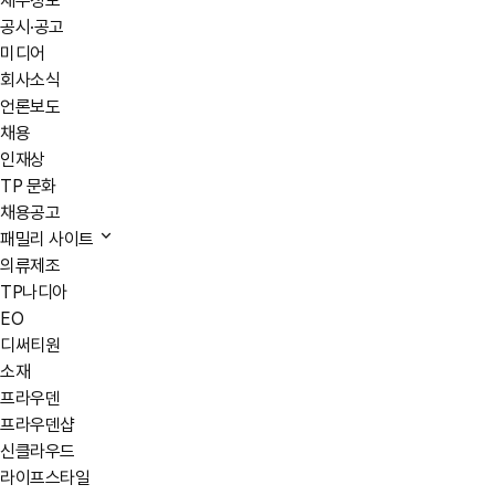
재무정보
공시·공고
미디어
회사소식
언론보도
채용
인재상
TP 문화
채용공고
패밀리 사이트
의류제조
TP나디아
EO
디써티원
소재
프라우덴
프라우덴샵
신클라우드
라이프스타일