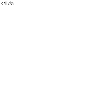
국제 인증
Sheet Type
Cloud Type
Ball Type