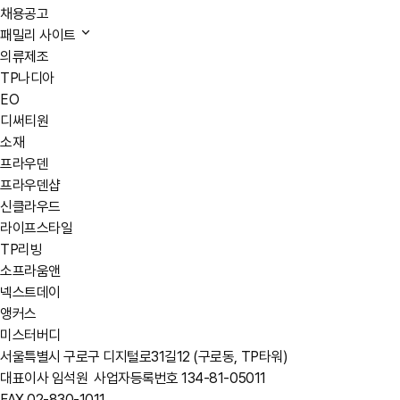
채용공고
패밀리 사이트
의류제조
TP나디아
EO
디써티원
소재
프라우덴
프라우덴샵
신클라우드
라이프스타일
TP리빙
소프라움앤
넥스트데이
앵커스
미스터버디
서울특별시 구로구 디지털로31길12 (구로동, TP타워)
대표이사 임석원
사업자등록번호 134-81-05011
FAX 02-830-1011