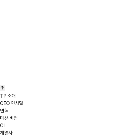
TP Innovative growth Blue
Pantone 2955c
C100 M85 Y52 K13
R0 G56 B102
#003866
TP Future-oriented Blue
Pantone 2915c
C62 M18 Y5 K0
R92 G179 B230
#5CB3E6
C0 M0 Y0 K40
TP 소개
Pantone 877c
CEO 인사말
Pantone 873c
연혁
Pantone 10407c
미션·비전
CI
계열사