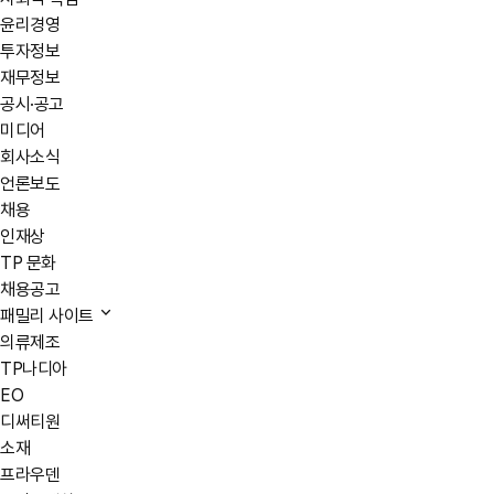
윤리경영
투자정보
재무정보
공시·공고
미디어
회사소식
언론보도
채용
인재상
TP 문화
채용공고
패밀리 사이트
의류제조
TP나디아
EO
디써티원
소재
프라우덴