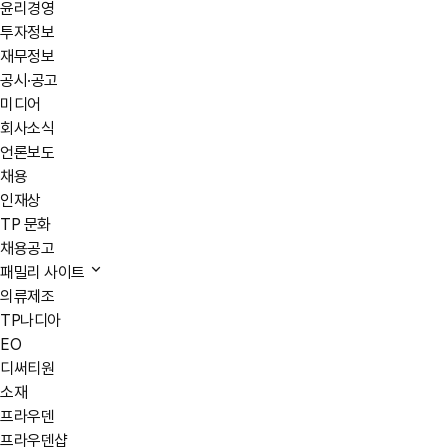
윤리경영
투자정보
재무정보
공시·공고
미디어
회사소식
언론보도
채용
인재상
TP 문화
채용공고
패밀리 사이트
의류제조
TP나디아
EO
디써티원
소재
프라우덴
프라우덴샵