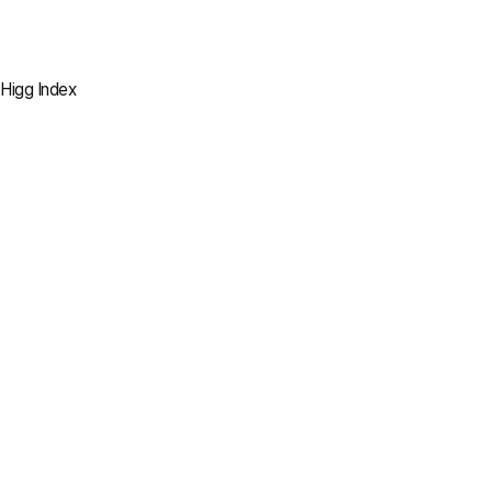
전기 보일러 및 바이오매스
보일러 사용
2030
Higg Index
100% 설치
모든 소각 보일러를
전기 보일러로 대체