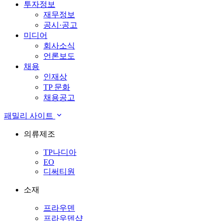
투자정보
재무정보
공시·공고
미디어
회사소식
언론보도
채용
인재상
TP 문화
채용공고
패밀리 사이트
의류제조
TP나디아
EO
디써티원
소재
프라우덴
프라우덴샵