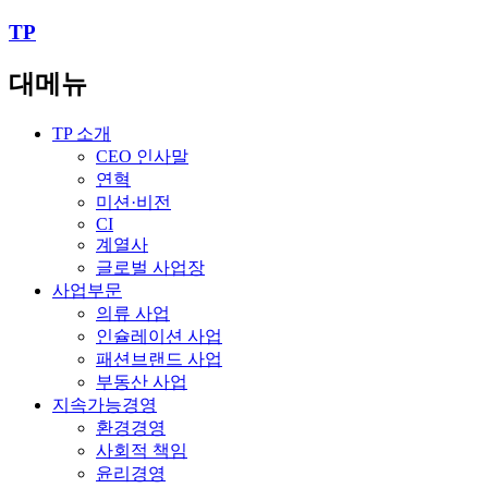
TP
대메뉴
TP 소개
CEO 인사말
연혁
미션·비전
CI
계열사
글로벌 사업장
사업부문
의류 사업
인슐레이션 사업
패션브랜드 사업
부동산 사업
지속가능경영
환경경영
사회적 책임
윤리경영