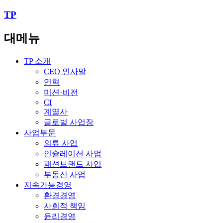
TP
대메뉴
TP 소개
CEO 인사말
연혁
미션·비전
CI
계열사
글로벌 사업장
사업부문
의류 사업
인슐레이션 사업
패션브랜드 사업
부동산 사업
지속가능경영
환경경영
사회적 책임
윤리경영