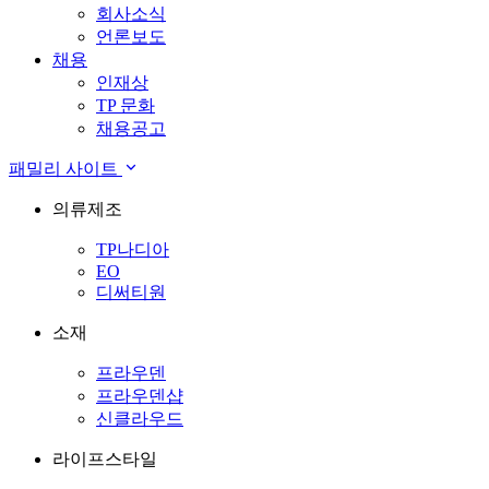
회사소식
언론보도
채용
인재상
TP 문화
채용공고
패밀리 사이트
의류제조
TP나디아
EO
디써티원
소재
프라우덴
프라우덴샵
신클라우드
라이프스타일