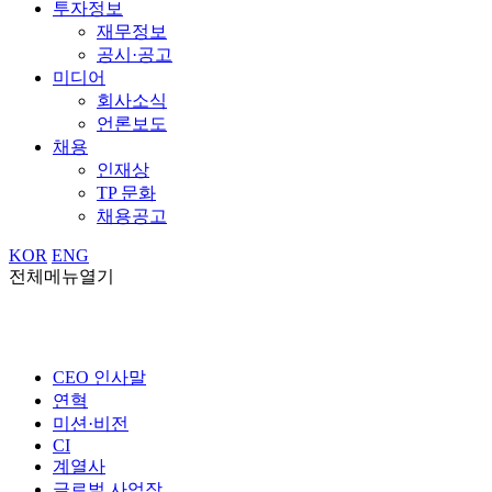
투자정보
재무정보
공시·공고
미디어
회사소식
언론보도
채용
인재상
TP 문화
채용공고
KOR
ENG
전체메뉴열기
CEO 인사말
연혁
미션·비전
CI
계열사
글로벌 사업장