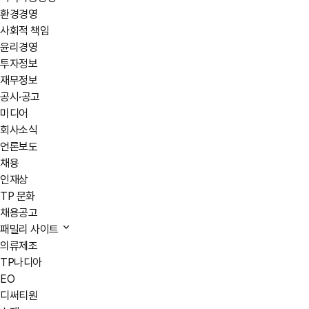
환경경영
사회적 책임
윤리경영
투자정보
재무정보
공시·공고
미디어
회사소식
언론보도
채용
인재상
TP 문화
채용공고
패밀리 사이트
의류제조
TP나디아
EO
디써티원