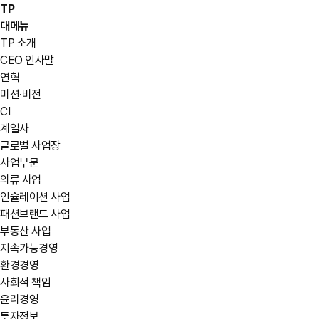
TP
대메뉴
TP 소개
CEO 인사말
연혁
미션·비전
CI
계열사
글로벌 사업장
사업부문
의류 사업
인슐레이션 사업
패션브랜드 사업
부동산 사업
지속가능경영
환경경영
사회적 책임
윤리경영
투자정보