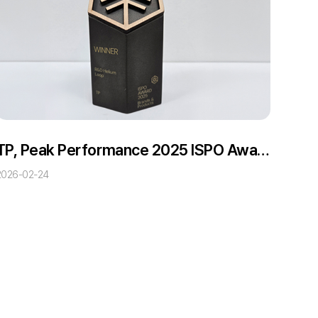
TP, Peak Performance 2025 ISPO Award 수상(R&D Helium Loop Anorak)
2026-02-24