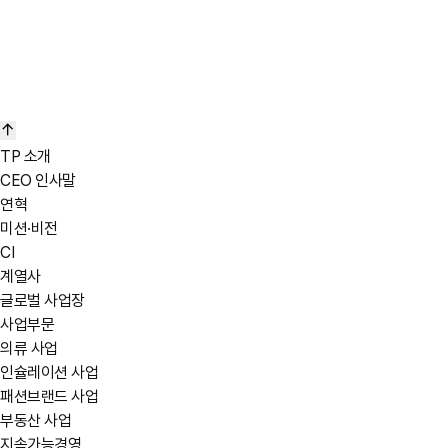
TP 소개
CEO 인사말
연혁
미션·비전
CI
계열사
글로벌 사업장
사업부문
의류 사업
인슐레이션 사업
패션브랜드 사업
부동산 사업
지속가능경영