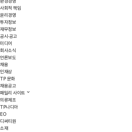
환경경영
사회적 책임
윤리경영
투자정보
재무정보
공시·공고
미디어
회사소식
언론보도
채용
인재상
TP 문화
채용공고
패밀리 사이트
의류제조
TP나디아
EO
디써티원
소재