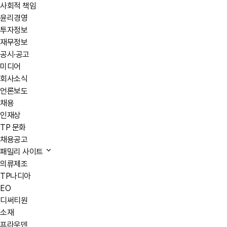
사회적 책임
윤리경영
투자정보
재무정보
공시·공고
미디어
회사소식
언론보도
채용
인재상
TP 문화
채용공고
패밀리 사이트
의류제조
TP나디아
EO
디써티원
소재
프라우덴