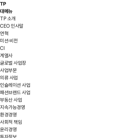
TP
대메뉴
TP 소개
CEO 인사말
연혁
미션·비전
CI
계열사
글로벌 사업장
사업부문
의류 사업
인슐레이션 사업
패션브랜드 사업
부동산 사업
지속가능경영
환경경영
사회적 책임
윤리경영
투자정보