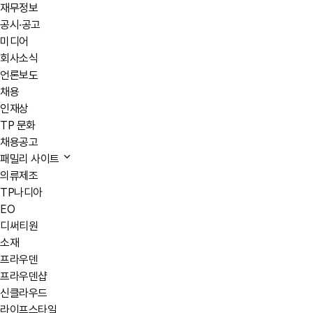
재무정보
공시·공고
미디어
회사소식
언론보도
채용
인재상
TP 문화
채용공고
패밀리 사이트
의류제조
TP나디아
EO
디써티원
소재
프라우덴
프라우덴샵
신클라우드
라이프스타일