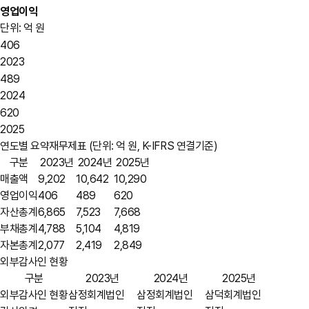
영업이익
단위: 억 원
406
2023
489
2024
620
2025
연도별 요약재무제표
(단위: 억 원, K-IFRS 연결기준)
구분
2023년
2024년
2025년
매출액
9,202
10,642
10,290
영업이익
406
489
620
자산총계
6,865
7,523
7,668
부채총계
4,788
5,104
4,819
자본총계
2,077
2,419
2,849
외부감사인 현황
구분
2023년
2024년
2025년
외부감사인 현황
삼정회계법인
삼정회계법인
삼덕회계법인