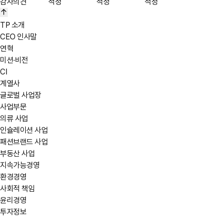
감사의견
적정
적정
적정
TP 소개
CEO 인사말
연혁
미션·비전
CI
계열사
글로벌 사업장
사업부문
의류 사업
인슐레이션 사업
패션브랜드 사업
부동산 사업
지속가능경영
환경경영
사회적 책임
윤리경영
투자정보