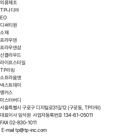
의류제조
TP나디아
EO
디써티원
소재
프라우덴
프라우덴샵
신클라우드
라이프스타일
TP리빙
소프라움앤
넥스트데이
앵커스
미스터버디
서울특별시 구로구 디지털로31길12 (구로동, TP타워)
대표이사 임석원
사업자등록번호 134-81-05011
FAX 02-830-1011
E-mail tp@tp-inc.com