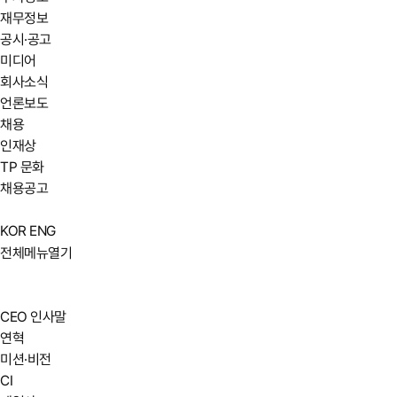
재무정보
공시·공고
미디어
회사소식
언론보도
채용
인재상
TP 문화
채용공고
KOR
ENG
전체메뉴열기
CEO 인사말
연혁
미션·비전
CI