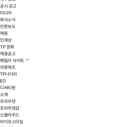
공시·공고
미디어
회사소식
언론보도
채용
인재상
TP 문화
채용공고
패밀리 사이트
의류제조
TP나디아
EO
디써티원
소재
프라우덴
프라우덴샵
신클라우드
라이프스타일