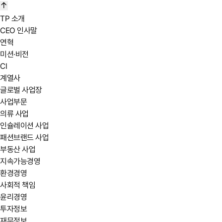
TP 소개
Pantone 877c
CEO 인사말
Pantone 873c
연혁
Pantone 10407c
미션·비전
CI
계열사
글로벌 사업장
사업부문
의류 사업
인슐레이션 사업
패션브랜드 사업
부동산 사업
지속가능경영
환경경영
사회적 책임
윤리경영
투자정보
재무정보