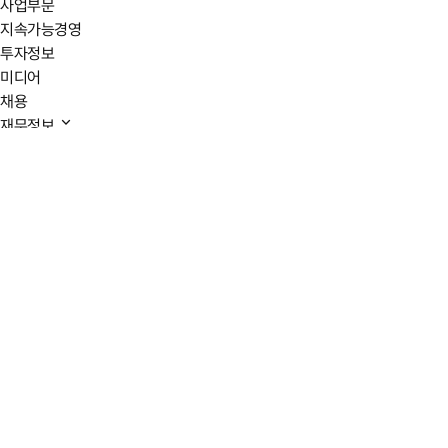
사업부문
지속가능경영
투자정보
미디어
채용
재무정보
재무정보
공시·공고
TP
의 재무상태를 확인할 수 있는 재무정보를 제공합니다
1조 290억
* 2025년 총 매출액
매출액
단위: 억 원
9,202
2023
10,642
2024
10,290
2025