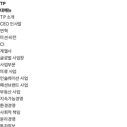
TP
대메뉴
TP 소개
CEO 인사말
연혁
미션·비전
CI
계열사
글로벌 사업장
사업부문
의류 사업
인슐레이션 사업
패션브랜드 사업
부동산 사업
지속가능경영
환경경영
사회적 책임
윤리경영
투자정보