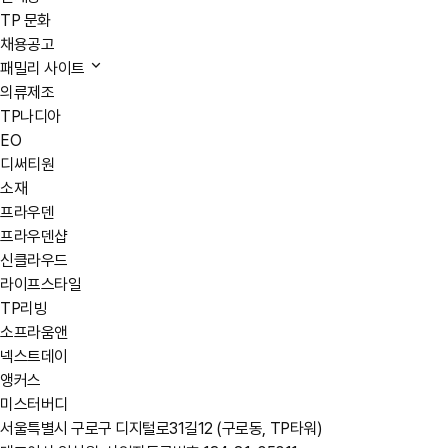
TP 문화
채용공고
패밀리 사이트
의류제조
TP나디아
EO
디써티원
소재
프라우덴
프라우덴샵
신클라우드
라이프스타일
TP리빙
소프라움앤
넥스트데이
앵커스
미스터버디
서울특별시 구로구 디지털로31길12 (구로동, TP타워)