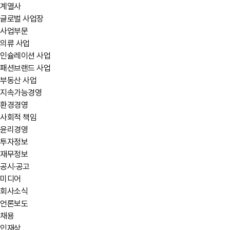
계열사
글로벌 사업장
사업부문
의류 사업
인슐레이션 사업
패션브랜드 사업
부동산 사업
지속가능경영
환경경영
사회적 책임
윤리경영
투자정보
재무정보
공시·공고
미디어
회사소식
언론보도
채용
인재상